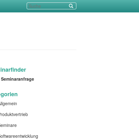
narfinder
Seminaranfrage
egorien
llgemein
roduktvertrieb
Seminare
oftwareentwicklung