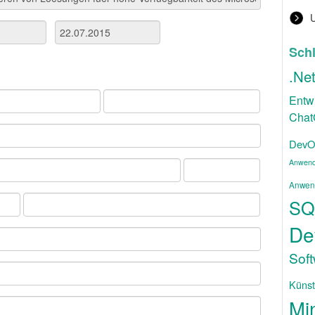
Sch
.Ne
Entw
Cha
DevO
Anwend
Anwen
SQ
De
Sof
Künstl
Mi