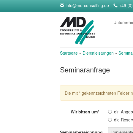
info@md-consulting.de
+49 (0
Unterne
Startseite
»
Dienstleistungen
»
Semina
Seminaranfrage
Die mit * gekennzeichneten Felder 
Wir bitten um*
ein Angeb
die Reser
Seminarbezeichnung