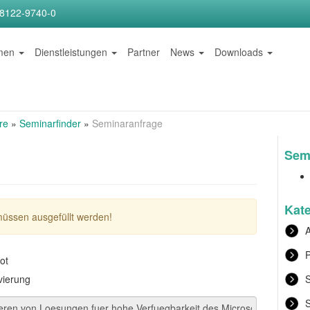
)8122-9740-0
hmen
Dienstleistungen
Partner
News
Downloads
re
»
Seminarfinder
»
Seminaranfrage
Semi
Kat
müssen ausgefüllt werden!
A
P
ot
vierung
S