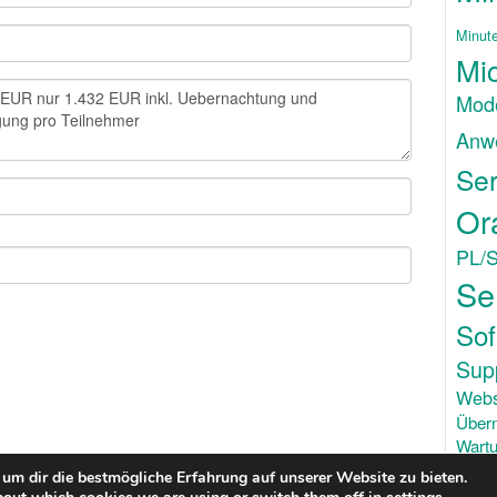
Minut
Mic
Mode
Anw
Ser
Or
PL/
Se
Sof
Sup
Webs
Über
Wartu
um dir die bestmögliche Erfahrung auf unserer Website zu bieten.