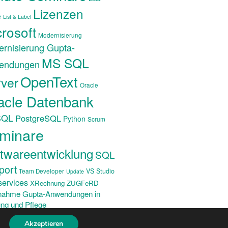
Lizenzen
e
List & Label
rosoft
Modernisierung
rnisierung Gupta-
MS SQL
endungen
OpenText
ver
Oracle
acle Datenbank
SQL
PostgreSQL
Python
Scrum
minare
twareentwicklung
SQL
port
VS Studio
Team Developer
Update
ervices
XRechnung ZUGFeRD
nahme Gupta-Anwendungen in
ng und Pflege
Akzeptieren