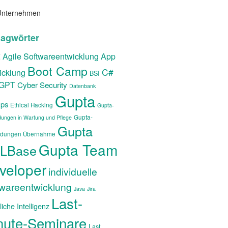
Unternehmen
lagwörter
t
Agile Softwareentwicklung
App
Boot Camp
C#
icklung
BSI
tGPT
Cyber Security
Datenbank
Gupta
ps
Ethical Hacking
Gupta-
Gupta-
ungen in Wartung und Pflege
Gupta
dungen Übernahme
Gupta Team
LBase
veloper
individuelle
twareentwicklung
Java
Jira
Last-
iche Intelligenz
nute-Seminare
Last