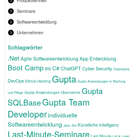
Produktvertrieb
Seminare
Softwareentwicklung
Unternehmen
Schlagwörter
.Net
Agile Softwareentwicklung
App Entwicklung
Boot Camp
C#
ChatGPT
Cyber Security
BSI
Datenbank
Gupta
DevOps
Ethical Hacking
Gupta-Anwendungen in Wartung
Gupta
Gupta-Anwendungen Übernahme
und Pflege
Gupta Team
SQLBase
Developer
individuelle
Softwareentwicklung
Künstliche Intelligenz
Java
Jira
Last-Minute-Seminare
Last Minute
List & Label