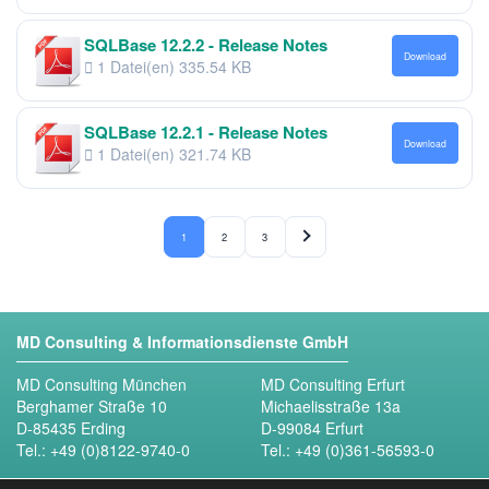
SQLBase 12.2.2 - Release Notes
Download
1 Datei(en)
335.54 KB
SQLBase 12.2.1 - Release Notes
Download
1 Datei(en)
321.74 KB
1
2
3
MD Consulting & Informationsdienste GmbH
MD Consulting München
MD Consulting Erfurt
Berghamer Straße 10
Michaelisstraße 13a
D-85435 Erding
D-99084 Erfurt
Tel.:
+49 (0)8122-9740-0
Tel.:
+49 (0)361-56593-0
Folgen Sie uns