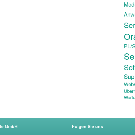
Mode
Anw
Ser
Or
PL/
Se
Sof
Sup
Webs
Über
Wartu
ste GmbH
Folgen Sie uns