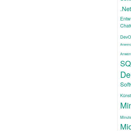
.Ne
Entw
Cha
DevO
Anwend
Anwen
SQ
De
Sof
Künstl
Mi
Minut
Mic