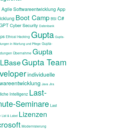
t
Agile Softwareentwicklung
App
Boot Camp
C#
icklung
BSI
tGPT
Cyber Security
Datenbank
Gupta
ps
Ethical Hacking
Gupta-
Gupta-
ungen in Wartung und Pflege
Gupta
dungen Übernahme
Gupta Team
LBase
veloper
individuelle
twareentwicklung
Java
Jira
Last-
iche Intelligenz
nute-Seminare
Last
Lizenzen
e
List & Label
rosoft
Modernisierung