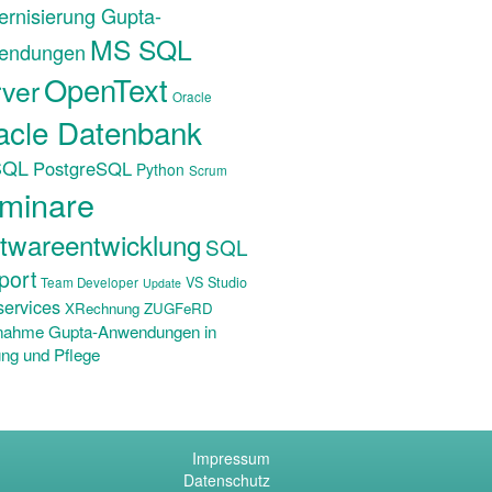
rnisierung Gupta-
MS SQL
endungen
OpenText
ver
Oracle
acle Datenbank
SQL
PostgreSQL
Python
Scrum
minare
twareentwicklung
SQL
port
VS Studio
Team Developer
Update
ervices
XRechnung ZUGFeRD
nahme Gupta-Anwendungen in
ng und Pflege
Impressum
Datenschutz