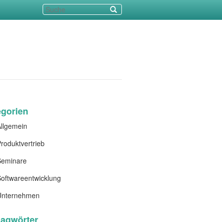
egorien
llgemein
roduktvertrieb
Seminare
oftwareentwicklung
Unternehmen
lagwörter