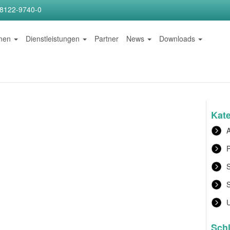
)8122-9740-0
hmen
Dienstleistungen
Partner
News
Downloads
Kat
A
P
S
Sch