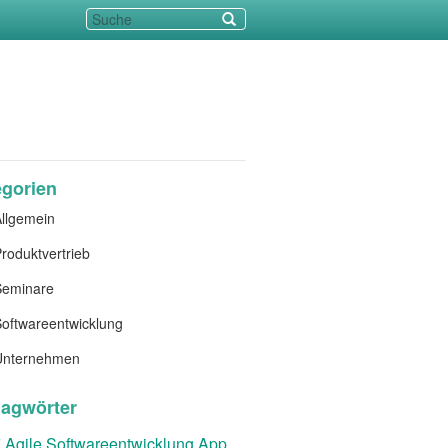
egorien
llgemein
roduktvertrieb
Seminare
oftwareentwicklung
Unternehmen
lagwörter
t
Agile Softwareentwicklung
App