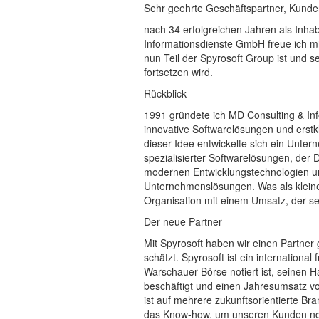
Sehr geehrte Geschäftspartner, Kunden
nach 34 erfolgreichen Jahren als Inha
Informationsdienste GmbH freue ich m
nun Teil der Spyrosoft Group ist und s
fortsetzen wird.
Rückblick
1991 gründete ich MD Consulting & In
innovative Softwarelösungen und erstk
dieser Idee entwickelte sich ein Unte
spezialisierter Softwarelösungen, de
modernen Entwicklungstechnologien u
Unternehmenslösungen. Was als kleine
Organisation mit einem Umsatz, der seit
Der neue Partner
Mit Spyrosoft haben wir einen Partner
schätzt. Spyrosoft ist ein internation
Warschauer Börse notiert ist, seinen Ha
beschäftigt und einen Jahresumsatz vo
ist auf mehrere zukunftsorientierte Br
das Know-how, um unseren Kunden no