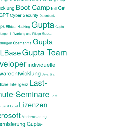
Boot Camp
C#
icklung
BSI
tGPT
Cyber Security
Datenbank
Gupta
ps
Ethical Hacking
Gupta-
Gupta-
ungen in Wartung und Pflege
Gupta
dungen Übernahme
Gupta Team
LBase
veloper
individuelle
twareentwicklung
Java
Jira
Last-
iche Intelligenz
nute-Seminare
Last
Lizenzen
e
List & Label
rosoft
Modernisierung
rnisierung Gupta-