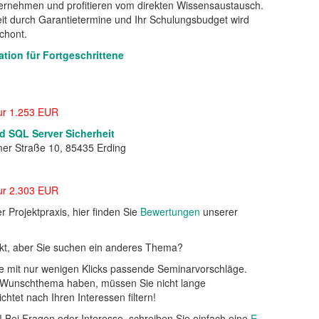
ternehmen und profitieren vom direkten Wissensaustausch.
it durch Garantietermine und Ihr Schulungsbudget wird
chont.
tion für Fortgeschrittene
ur 1.253 EUR
d SQL Server Sicherheit
er Straße 10, 85435 Erding
ur 2.303 EUR
 Projektpraxis, hier finden Sie
Bewertungen
unserer
kt, aber Sie suchen ein anderes Thema?
ie mit nur wenigen Klicks passende Seminarvorschläge.
n Wunschthema haben, müssen Sie nicht lange
htet nach Ihren Interessen filtern!
! Bei Fragen oder Interesse, schreiben Sie einfach eine
E-