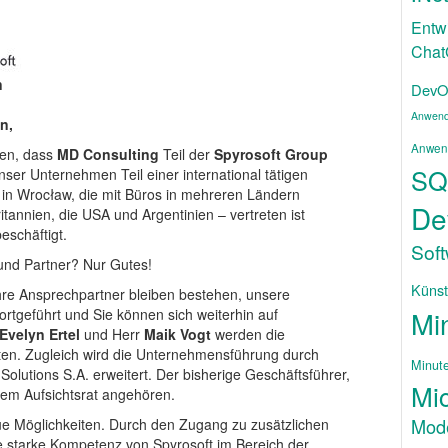
Entw
Cha
n
DevO
Anwend
n,
Anwen
nen, dass
MD Consulting
Teil der
Spyrosoft Group
SQ
nser Unternehmen Teil einer international tätigen
z in Wrocław, die mit Büros in mehreren Ländern
De
tannien, die USA und Argentinien – vertreten ist
eschäftigt.
Sof
und Partner? Nur Gutes!
Künstl
Ihre Ansprechpartner bleiben bestehen, unsere
Mi
rtgeführt und Sie können sich weiterhin auf
Evelyn Ertel
und Herr
Maik Vogt
werden die
eiten. Zugleich wird die Unternehmensführung durch
Minut
Solutions S.A. erweitert. Der bisherige Geschäftsführer,
Mic
 dem Aufsichtsrat angehören.
Mode
neue Möglichkeiten. Durch den Zugang zu zusätzlichen
 starke Kompetenz von Spyrosoft im Bereich der