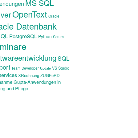
MS SQL
endungen
OpenText
ver
Oracle
acle Datenbank
SQL
PostgreSQL
Python
Scrum
minare
twareentwicklung
SQL
port
VS Studio
Team Developer
Update
ervices
XRechnung ZUGFeRD
nahme Gupta-Anwendungen in
ng und Pflege