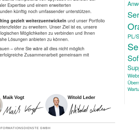
Anw
ionaler Expertise und einem erweiterten
Kunden künftig noch umfassender unterstützen.
Ser
ing gezielt weiterzuentwickeln
und unser Portfolio
Or
etenzfelder zu erweitern. Unser Ziel ist es, unsere
ologischen Möglichkeiten zu verbinden und Ihnen
PL/
snahe Lösungen anbieten zu können.
Se
rauen – ohne Sie wäre all dies nicht möglich
 erfolgreiche Zusammenarbeit gemeinsam mit
Sof
Sup
Webs
Über
Wartu
Maik Vogt
Witold Leder
NFORMATIONSDIENSTE GMBH