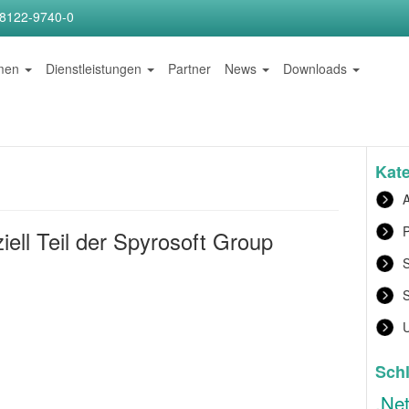
)8122-9740-0
hmen
Dienstleistungen
Partner
News
Downloads
Kat
A
P
iell Teil der Spyrosoft Group
S
Sch
.Ne