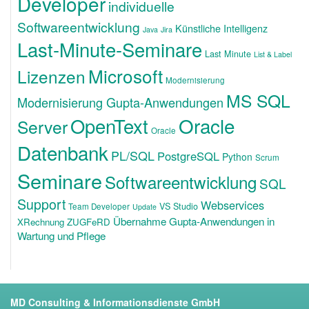
Developer
individuelle
Softwareentwicklung
Künstliche Intelligenz
Java
Jira
Last-Minute-Seminare
Last Minute
List & Label
Microsoft
Lizenzen
Modernisierung
MS SQL
Modernisierung Gupta-Anwendungen
OpenText
Oracle
Server
Oracle
Datenbank
PL/SQL
PostgreSQL
Python
Scrum
Seminare
Softwareentwicklung
SQL
Support
Webservices
VS Studio
Team Developer
Update
Übernahme Gupta-Anwendungen in
XRechnung ZUGFeRD
Wartung und Pflege
MD Consulting & Informationsdienste GmbH