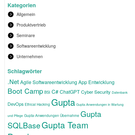
Kategorien
Allgemein
Produktvertrieb
Seminare
Softwareentwicklung
Unternehmen
Schlagwörter
.Net
Agile Softwareentwicklung
App Entwicklung
Boot Camp
C#
ChatGPT
Cyber Security
BSI
Datenbank
Gupta
DevOps
Ethical Hacking
Gupta-Anwendungen in Wartung
Gupta
Gupta-Anwendungen Übernahme
und Pflege
Gupta Team
SQLBase