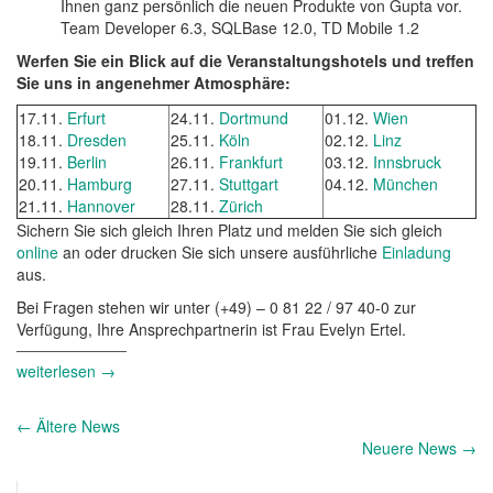
Ihnen ganz persönlich die neuen Produkte von Gupta vor.
Team Developer 6.3, SQLBase 12.0, TD Mobile 1.2
Werfen Sie ein Blick auf die Veranstaltungshotels und treffen
Sie uns in angenehmer Atmosphäre:
17.11.
Erfurt
24.11.
Dortmund
01.12.
Wien
18.11.
Dresden
25.11.
Köln
02.12.
Linz
19.11.
Berlin
26.11.
Frankfurt
03.12.
Innsbruck
20.11.
Hamburg
27.11.
Stuttgart
04.12.
München
21.11.
Hannover
28.11.
Zürich
Sichern Sie sich gleich Ihren Platz und melden Sie sich gleich
online
an oder drucken Sie sich unsere ausführliche
Einladung
aus.
Bei Fragen stehen wir unter (+49) – 0 81 22 / 97 40-0 zur
Verfügung, Ihre Ansprechpartnerin ist Frau Evelyn Ertel.
weiterlesen →
Andere
←
Ältere News
Nachrichten
Neuere News
→