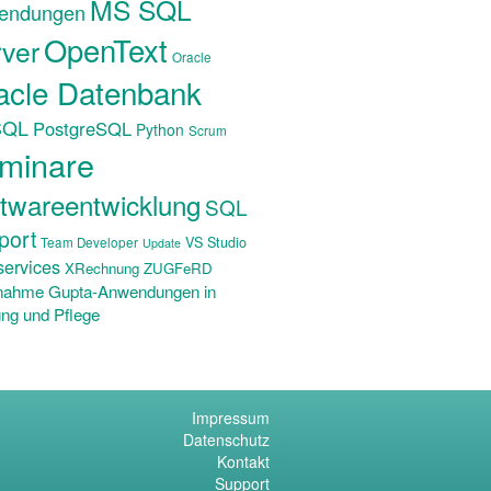
MS SQL
endungen
OpenText
ver
Oracle
acle Datenbank
SQL
PostgreSQL
Python
Scrum
minare
twareentwicklung
SQL
port
VS Studio
Team Developer
Update
ervices
XRechnung ZUGFeRD
nahme Gupta-Anwendungen in
ng und Pflege
Impressum
Datenschutz
Kontakt
Support