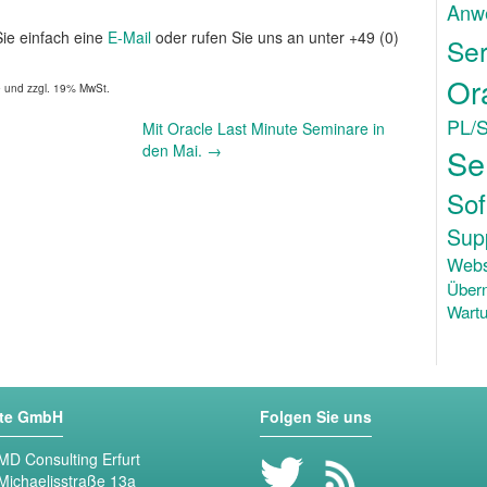
Anw
Sie einfach eine
E-Mail
oder rufen Sie uns an unter +49 (0)
Ser
Or
e und zzgl. 19% MwSt.
PL/
Mit Oracle Last Minute Seminare in
den Mai.
→
Se
Sof
Sup
Webs
Über
Wartu
ste GmbH
Folgen Sie uns
MD Consulting Erfurt
Michaelisstraße 13a