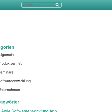
egorien
llgemein
roduktvertrieb
Seminare
oftwareentwicklung
Unternehmen
lagwörter
t
Agile Softwareentwicklung
App