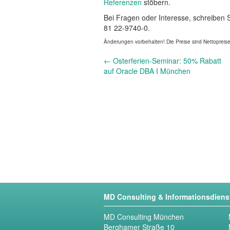
Referenzen
stöbern.
Bei Fragen oder Interesse, schreiben 
81 22-9740-0.
Änderungen vorbehalten! Die Preise sind Nettopreis
Andere
←
Osterferien-Seminar: 50% Rabatt
Nachrichten
auf Oracle DBA I München
MD Consulting & Informationsdien
MD Consulting München
Berghamer Straße 10