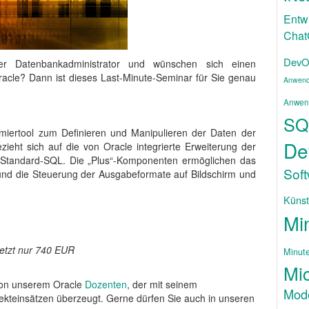
Entw
Cha
DevO
er Datenbankadministrator und wünschen sich einen
racle? Dann ist dieses Last-Minute-Seminar für Sie genau
Anwend
Anwen
SQ
iertool zum Definieren und Manipulieren der Daten der
De
zieht sich auf die von Oracle integrierte Erweite­rung der
Standard-SQL. Die „Plus“-Komponenten er­möglichen das
Sof
e und die Steuerung der Ausgabeformate auf Bildschirm und
Künstl
Mi
jetzt nur 740 EUR
Minut
Mic
 von unserem Oracle
Dozenten
, der mit seinem
Mode
ekteinsätzen überzeugt. Gerne dürfen Sie auch in unseren