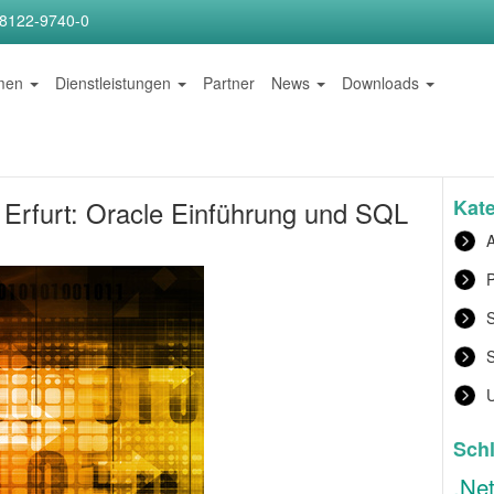
)8122-9740-0
hmen
Dienstleistungen
Partner
News
Downloads
Kat
 Erfurt: Oracle Einführung und SQL
A
P
S
Sch
.Ne