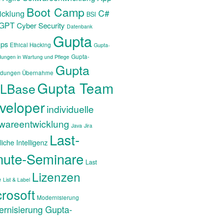
Boot Camp
C#
icklung
BSI
tGPT
Cyber Security
Datenbank
Gupta
ps
Ethical Hacking
Gupta-
Gupta-
ungen in Wartung und Pflege
Gupta
dungen Übernahme
Gupta Team
LBase
veloper
individuelle
twareentwicklung
Java
Jira
Last-
iche Intelligenz
nute-Seminare
Last
Lizenzen
e
List & Label
rosoft
Modernisierung
rnisierung Gupta-