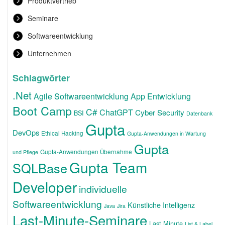
Produktvertrieb
Seminare
Softwareentwicklung
Unternehmen
Schlagwörter
.Net
Agile Softwareentwicklung
App Entwicklung
Boot Camp
C#
ChatGPT
Cyber Security
BSI
Datenbank
Gupta
DevOps
Ethical Hacking
Gupta-Anwendungen in Wartung
Gupta
Gupta-Anwendungen Übernahme
und Pflege
Gupta Team
SQLBase
Developer
individuelle
Softwareentwicklung
Künstliche Intelligenz
Java
Jira
Last-Minute-Seminare
Last Minute
List & Label