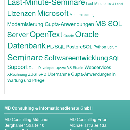
Last-Minute-Seminare
Last Minute
List & Label
Microsoft
Lizenzen
Modernisierung
MS SQL
Modernisierung Gupta-Anwendungen
OpenText
Oracle
Server
Oracle
Datenbank
PL/SQL
PostgreSQL
Python
Scrum
Seminare
Softwareentwicklung
SQL
Support
Webservices
VS Studio
Team Developer
Update
Übernahme Gupta-Anwendungen in
XRechnung ZUGFeRD
Wartung und Pflege
MD Consulting & Informationsdienste GmbH
MD Consulting München
MD Consulting Erfurt
Berghamer Straße 10
Michaelisstraße 13a