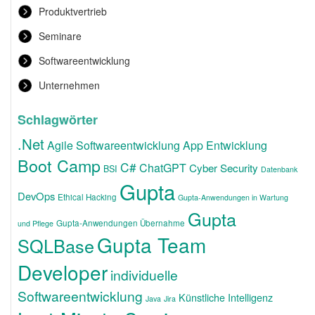
Produktvertrieb
Seminare
Softwareentwicklung
Unternehmen
Schlagwörter
.Net
Agile Softwareentwicklung
App Entwicklung
Boot Camp
C#
ChatGPT
Cyber Security
BSI
Datenbank
Gupta
DevOps
Ethical Hacking
Gupta-Anwendungen in Wartung
Gupta
Gupta-Anwendungen Übernahme
und Pflege
Gupta Team
SQLBase
Developer
individuelle
Softwareentwicklung
Künstliche Intelligenz
Java
Jira