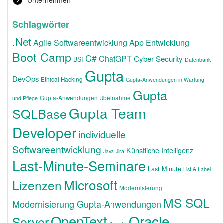
Unternehmen
Schlagwörter
.Net
Agile Softwareentwicklung
App Entwicklung
Boot Camp
C#
ChatGPT
Cyber Security
BSI
Datenbank
Gupta
DevOps
Ethical Hacking
Gupta-Anwendungen in Wartung
Gupta
Gupta-Anwendungen Übernahme
und Pflege
Gupta Team
SQLBase
Developer
individuelle
Softwareentwicklung
Künstliche Intelligenz
Java
Jira
Last-Minute-Seminare
Last Minute
List & Label
Microsoft
Lizenzen
Modernisierung
MS SQL
Modernisierung Gupta-Anwendungen
OpenText
Oracle
Server