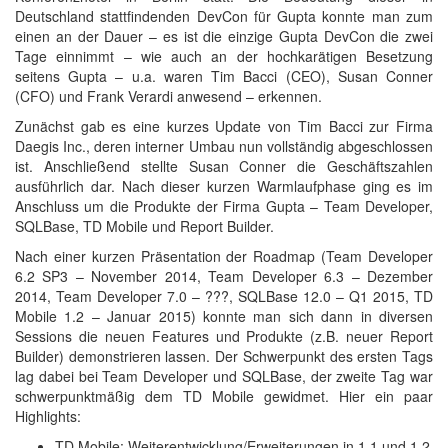
Deutschland stattfindenden DevCon für Gupta konnte man zum
einen an der Dauer – es ist die einzige Gupta DevCon die zwei
Tage einnimmt – wie auch an der hochkarätigen Besetzung
seitens Gupta – u.a. waren Tim Bacci (CEO), Susan Conner
(CFO) und Frank Verardi anwesend – erkennen.
Zunächst gab es eine kurzes Update von Tim Bacci zur Firma
Daegis Inc., deren interner Umbau nun vollständig abgeschlossen
ist. Anschließend stellte Susan Conner die Geschäftszahlen
ausführlich dar. Nach dieser kurzen Warmlaufphase ging es im
Anschluss um die Produkte der Firma Gupta – Team Developer,
SQLBase, TD Mobile und Report Builder.
Nach einer kurzen Präsentation der Roadmap (Team Developer
6.2 SP3 – November 2014, Team Developer 6.3 – Dezember
2014, Team Developer 7.0 – ???, SQLBase 12.0 – Q1 2015, TD
Mobile 1.2 – Januar 2015) konnte man sich dann in diversen
Sessions die neuen Features und Produkte (z.B. neuer Report
Builder) demonstrieren lassen. Der Schwerpunkt des ersten Tags
lag dabei bei Team Developer und SQLBase, der zweite Tag war
schwerpunktmäßig dem TD Mobile gewidmet. Hier ein paar
Highlights:
TD Mobile: Weiterentwicklung/Erweiterungen in 1.1 und 1.2