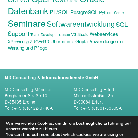
Oracle
Datenbank
PL/SQL
PostgreSQL
Python
Scrum
Seminare
Softwareentwicklung
SQL
Support
Webservices
VS Studio
Team Developer
Update
Übernahme Gupta-Anwendungen in
XRechnung ZUGFeRD
Wartung und Pflege
MD Consulting & Informationsdienste GmbH
MD Consulting München
MD Consulting Erfurt
Berghamer Straße 10
Michaelisstraße 13a
D-85435 Erding
D-99084 Erfurt
Tel.:
+49 (0)8122-9740-0
Tel.:
+49 (0)361-56593-0
Folgen Sie uns
Wir verwenden Cookies, um dir die bestmögliche Erfahrung auf
unserer Website zu bieten.
You can find out more about which cookies we are using or