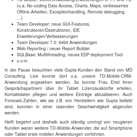
(u.a. No-coding Data Access, Charts, Maps, verbessertes
Offline-Arbeiten, Exceptionhandling, Remote debugging,
…)
Team Developer: neue GUI-Features,
Konstruktoren/Destruktoren, IDE
Erweiterungen/Verbesserungen
Team Developer 7.0: 64bit Anwendungen
Web Reporting / neuer Report Builder
SQLBase: Multithreading, neues EDP deployment Tool
u.v.m.
In der Pause besuchten viele Gupta-Kunden den Stand von MD
Consulting. Live konnte dort u.a. unsere TD-Mobile-CRM-
Anwendung angesehen werden. So konnte Frau Ertel ihren
Gesprächspartnern über ihr Tablet Lizenzauskünfte erteilen,
Kontaktdaten pflegen und weitere Einträge aktualisieren. Auch
Forecast-Zahlen, wie sie z.B. von Herstellern wie Gupta beliebt
sind, konnten in einer rasenden Geschwindigkeit abgerufen
werden.
Heiß begehrt und deshalb auch ständig umringt von neugieren
Kunden waren weitere TD-Mobile-Anwender, die auf Smartphone
oder Tablet erste mobilen Anwendungen vorführten.