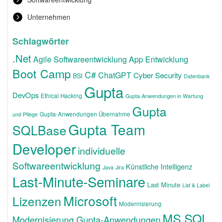
Unternehmen
Schlagwörter
.Net
Agile Softwareentwicklung
App Entwicklung
Boot Camp
C#
ChatGPT
Cyber Security
BSI
Datenbank
Gupta
DevOps
Ethical Hacking
Gupta-Anwendungen in Wartung
Gupta
Gupta-Anwendungen Übernahme
und Pflege
Gupta Team
SQLBase
Developer
individuelle
Softwareentwicklung
Künstliche Intelligenz
Java
Jira
Last-Minute-Seminare
Last Minute
List & Label
Microsoft
Lizenzen
Modernisierung
MS SQL
Modernisierung Gupta-Anwendungen