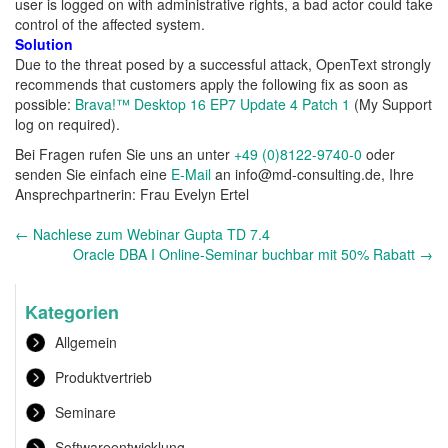
user is logged on with administrative rights, a bad actor could take
control of the affected system.
Solution
Due to the threat posed by a successful attack, OpenText strongly
recommends that customers apply the following fix as soon as
possible:
Brava!™ Desktop 16 EP7 Update 4 Patch 1
(My Support
log on required).
Bei Fragen rufen Sie uns an unter
+49 (0)8122-9740-0
oder
senden Sie einfach eine
E-Mail
an info@md-consulting.de, Ihre
Ansprechpartnerin: Frau Evelyn Ertel
Andere
←
Nachlese zum Webinar Gupta TD 7.4
Nachrichten
Oracle DBA I Online-Seminar buchbar mit 50% Rabatt
→
Kategorien
Allgemein
Produktvertrieb
Seminare
Softwareentwicklung