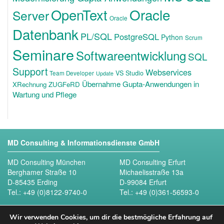
OpenText
Oracle
Server
Oracle
Datenbank
PL/SQL
PostgreSQL
Python
Scrum
Seminare
Softwareentwicklung
SQL
Support
Webservices
VS Studio
Team Developer
Update
Übernahme Gupta-Anwendungen in
XRechnung ZUGFeRD
Wartung und Pflege
MD Consulting & Informationsdienste GmbH
MD Consulting München
MD Consulting Erfurt
Berghamer Straße 10
Michaelisstraße 13a
D-85435 Erding
D-99084 Erfurt
Tel.:
+49 (0)8122-9740-0
Tel.:
+49 (0)361-56593-0
Folgen Sie uns
Wir verwenden Cookies, um dir die bestmögliche Erfahrung auf