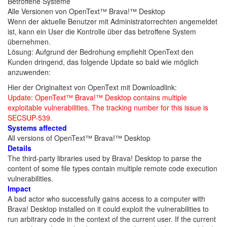
Betroffene Systeme
Alle Versionen von OpenText™ Brava!™ Desktop
Wenn der aktuelle Benutzer mit Administratorrechten angemeldet
ist, kann ein User die Kontrolle über das betroffene System
übernehmen.
Lösung: Aufgrund der Bedrohung empfiehlt OpenText den
Kunden dringend, das folgende Update so bald wie möglich
anzuwenden:
Hier der Originaltext von OpenText mit Downloadlink:
Update: OpenText™ Brava!™ Desktop contains multiple
exploitable vulnerabilities. The tracking number for this issue is
SECSUP-539.
Systems affected
All versions of OpenText™ Brava!™ Desktop
Details
The third-party libraries used by Brava! Desktop to parse the
content of some file types contain multiple remote code execution
vulnerabilities.
Impact
A bad actor who successfully gains access to a computer with
Brava! Desktop installed on it could exploit the vulnerabilities to
run arbitrary code in the context of the current user. If the current