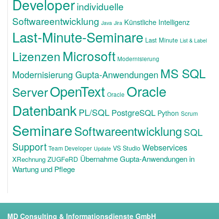
Developer
individuelle
Softwareentwicklung
Künstliche Intelligenz
Java
Jira
Last-Minute-Seminare
Last Minute
List & Label
Microsoft
Lizenzen
Modernisierung
MS SQL
Modernisierung Gupta-Anwendungen
OpenText
Oracle
Server
Oracle
Datenbank
PL/SQL
PostgreSQL
Python
Scrum
Seminare
Softwareentwicklung
SQL
Support
Webservices
VS Studio
Team Developer
Update
Übernahme Gupta-Anwendungen in
XRechnung ZUGFeRD
Wartung und Pflege
MD Consulting & Informationsdienste GmbH