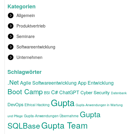
Kategorien
Allgemein
Produktvertrieb
Seminare
Softwareentwicklung
Unternehmen
Schlagwörter
.Net
Agile Softwareentwicklung
App Entwicklung
Boot Camp
C#
ChatGPT
Cyber Security
BSI
Datenbank
Gupta
DevOps
Ethical Hacking
Gupta-Anwendungen in Wartung
Gupta
Gupta-Anwendungen Übernahme
und Pflege
Gupta Team
SQLBase