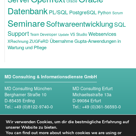
Oracle
Datenbank
PL/SQL
PostgreSQL
Python
Scrum
Seminare
Softwareentwicklung
SQL
Support
Webservices
VS Studio
Team Developer
Update
Übernahme Gupta-Anwendungen in
XRechnung ZUGFeRD
Wartung und Pflege
MD Consulting & Informationsdienste GmbH
MD Consulting München
MD Consulting Erfurt
Berghamer Straße 10
Michaelisstraße 13a
D-85435 Erding
D-99084 Erfurt
Tel.:
+49 (0)8122-9740-0
Tel.:
+49 (0)361-56593-0
Folgen Sie uns
Wir verwenden Cookies, um dir die bestmögliche Erfahrung auf
unserer Website zu bieten.
You can find out more about which cookies we are using or