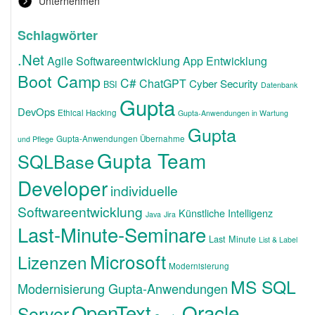
Unternehmen
Schlagwörter
.Net
Agile Softwareentwicklung
App Entwicklung
Boot Camp
C#
ChatGPT
Cyber Security
BSI
Datenbank
Gupta
DevOps
Ethical Hacking
Gupta-Anwendungen in Wartung
Gupta
Gupta-Anwendungen Übernahme
und Pflege
Gupta Team
SQLBase
Developer
individuelle
Softwareentwicklung
Künstliche Intelligenz
Java
Jira
Last-Minute-Seminare
Last Minute
List & Label
Microsoft
Lizenzen
Modernisierung
MS SQL
Modernisierung Gupta-Anwendungen
OpenText
Oracle
Server