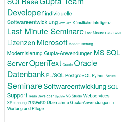
Gupta Team
SQLBase
Developer
individuelle
Softwareentwicklung
Künstliche Intelligenz
Java
Jira
Last-Minute-Seminare
Last Minute
List & Label
Microsoft
Lizenzen
Modernisierung
MS SQL
Modernisierung Gupta-Anwendungen
OpenText
Oracle
Server
Oracle
Datenbank
PL/SQL
PostgreSQL
Python
Scrum
Seminare
Softwareentwicklung
SQL
Support
Webservices
VS Studio
Team Developer
Update
Übernahme Gupta-Anwendungen in
XRechnung ZUGFeRD
Wartung und Pflege