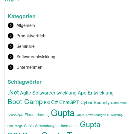
Kategorien
Allgemein
Produktvertrieb
Seminare
Softwareentwicklung
Unternehmen
Schlagwörter
.Net
Agile Softwareentwicklung
App Entwicklung
Boot Camp
C#
ChatGPT
Cyber Security
BSI
Datenbank
Gupta
DevOps
Ethical Hacking
Gupta-Anwendungen in Wartung
Gupta
Gupta-Anwendungen Übernahme
und Pflege