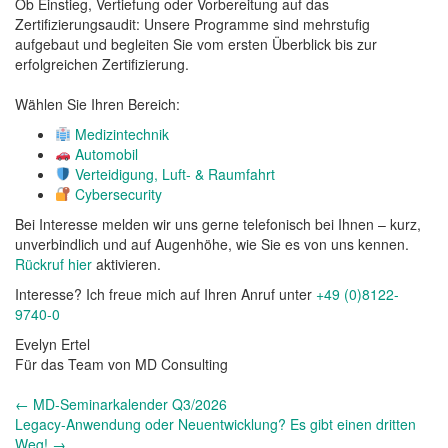
Ob Einstieg, Vertiefung oder Vorbereitung auf das
Zertifizierungsaudit: Unsere Programme sind mehrstufig
aufgebaut und begleiten Sie vom ersten Überblick bis zur
erfolgreichen Zertifizierung.
Wählen Sie Ihren Bereich:
Medizintechnik
Automobil
Verteidigung, Luft- & Raumfahrt
Cybersecurity
Bei Interesse melden wir uns gerne telefonisch bei Ihnen – kurz,
unverbindlich und auf Augenhöhe, wie Sie es von uns kennen.
Rückruf hier
aktivieren.
Interesse? Ich freue mich auf Ihren Anruf unter
+49 (0)8122-
9740-0
Evelyn Ertel
Für das Team von MD Consulting
Andere
←
MD-Seminarkalender Q3/2026
Nachrichten
Legacy-Anwendung oder Neuentwicklung? Es gibt einen dritten
Weg!
→