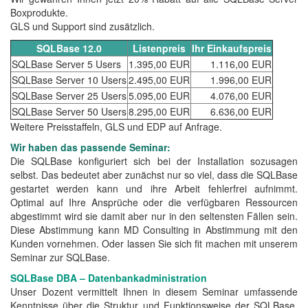
Boxprodukte.
GLS und Support sind zusätzlich.
SQLBase 12.0
Listenpreis
Ihr Einkaufspreis
SQLBase Server 5 Users
1.395,00 EUR
1.116,00 EUR
SQLBase Server 10 Users
2.495,00 EUR
1.996,00 EUR
SQLBase Server 25 Users
5.095,00 EUR
4.076,00 EUR
SQLBase Server 50 Users
8.295,00 EUR
6.636,00 EUR
Weitere Preisstaffeln, GLS und EDP auf Anfrage.
Wir haben das passende Seminar:
Die SQLBase konfiguriert sich bei der Installation sozusagen
selbst. Das bedeutet aber zunächst nur so viel, dass die SQLBase
gestartet werden kann und ihre Arbeit fehlerfrei aufnimmt.
Optimal auf Ihre Ansprüche oder die verfügbaren Ressourcen
abgestimmt wird sie damit aber nur in den seltensten Fällen sein.
Diese Abstimmung kann MD Consulting in Abstimmung mit den
Kunden vornehmen. Oder lassen Sie sich fit machen mit unserem
Seminar zur SQLBase.
SQLBase DBA – Datenbankadministration
Unser Dozent vermittelt Ihnen in diesem Seminar umfassende
Kenntnisse über die Struktur und Funktionsweise der SQLBase.