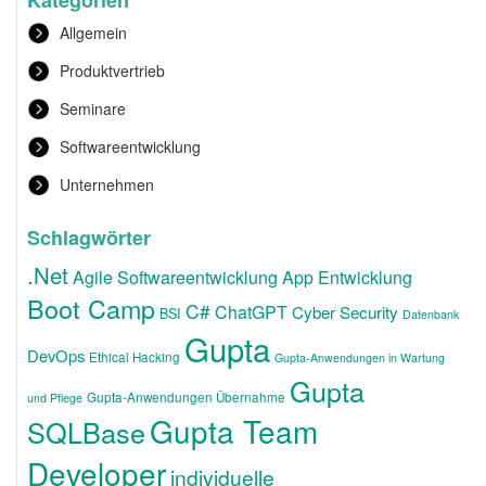
Kategorien
Allgemein
Produktvertrieb
Seminare
Softwareentwicklung
Unternehmen
Schlagwörter
.Net
Agile Softwareentwicklung
App Entwicklung
Boot Camp
C#
ChatGPT
Cyber Security
BSI
Datenbank
Gupta
DevOps
Ethical Hacking
Gupta-Anwendungen in Wartung
Gupta
Gupta-Anwendungen Übernahme
und Pflege
Gupta Team
SQLBase
Developer
individuelle