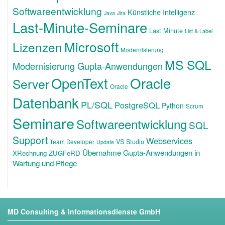
Softwareentwicklung
Künstliche Intelligenz
Java
Jira
Last-Minute-Seminare
Last Minute
List & Label
Microsoft
Lizenzen
Modernisierung
MS SQL
Modernisierung Gupta-Anwendungen
OpenText
Oracle
Server
Oracle
Datenbank
PL/SQL
PostgreSQL
Python
Scrum
Seminare
Softwareentwicklung
SQL
Support
Webservices
VS Studio
Team Developer
Update
Übernahme Gupta-Anwendungen in
XRechnung ZUGFeRD
Wartung und Pflege
MD Consulting & Informationsdienste GmbH