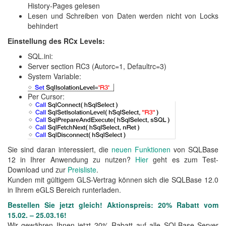
History-Pages gelesen
Lesen und Schreiben von Daten werden nicht von Locks
behindert
Einstellung des RCx Levels:
SQL.ini:
Server section RC3 (Autorc=1, Defaultrc=3)
System Variable:
Per Cursor:
Sie sind daran interessiert, die
neuen Funktionen
von SQLBase
12 in Ihrer Anwendung zu nutzen?
Hier
geht es zum Test-
Download und zur
Preisliste
.
Kunden mit gültigem GLS-Vertrag können sich die SQLBase 12.0
in Ihrem eGLS Bereich runterladen.
Bestellen Sie jetzt gleich! Aktionspreis: 20% Rabatt vom
15.02. – 25.03.16!
Wir gewähren Ihnen jetzt 20% Rabatt auf alle SQLBase Server