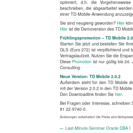
optimiert, d.h. die Vorgehensweise
beschrieben, die abgearbeitet werden
einer TD-Mobile-Anwendung anzuzeig
Sie sind neugierig geworden?
Hier
könn
Hier
ist die Demoversion des TD Mobil
Frühlingspromotion – TD Mobile 2.0
Starten Sie jetzt und bestellen Sie Ihr
GLS (Euro 272) ist verpflichtend und 
Vertragslaufzeit. Nutzen Sie die Ersp
Diese
Promotion
ist nur gültig bis 24
Consulting.
Neue Version: TD Mobile 2.0.2
Außerdem steht für den TD Mobile di
mit der Version 2.0.2 in den TD Mobile
Den Downloadlink finden Sie
hier
.
Bei Fragen oder Interesse, schreiben 
81 22-9740-0.
Änderungen vorbehalten! Die Preise sind Nettopreis
Andere
←
Last-Minute-Seminar Oracle DBA I
Nachrichten