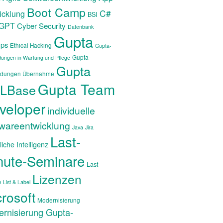
Boot Camp
C#
icklung
BSI
tGPT
Cyber Security
Datenbank
Gupta
ps
Ethical Hacking
Gupta-
Gupta-
ungen in Wartung und Pflege
Gupta
dungen Übernahme
Gupta Team
LBase
veloper
individuelle
twareentwicklung
Java
Jira
Last-
iche Intelligenz
nute-Seminare
Last
Lizenzen
e
List & Label
rosoft
Modernisierung
rnisierung Gupta-