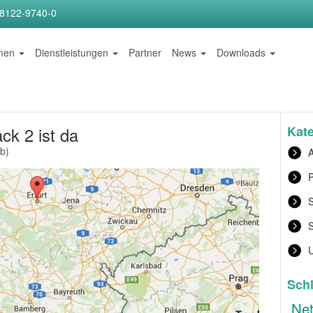
)8122-9740-0
hmen
Dienstleistungen
Partner
News
Downloads
Kat
ck 2 ist da
eb
)
A
P
S
Sch
.Ne