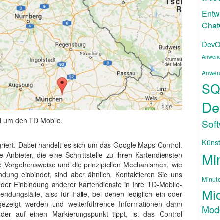
Entw
Cha
DevO
Anwend
Anwen
SQ
De
nd um den TD Mobile.
Sof
Künstl
egriert. Dabei handelt es sich um das Google Maps Control.
Mi
e Anbieter, die eine Schnittstelle zu ihren Kartendiensten
ie Vorgehensweise und die prinzipiellen Mechanismen, wie
dung einbindet, sind aber ähnlich. Kontaktieren Sie uns
Minut
 der Einbindung anderer Kartendienste in Ihre TD-Mobile-
Mic
ungsfälle, also für Fälle, bei denen lediglich ein oder
gezeigt werden und weiterführende Informationen dann
Mode
er auf einen Markierungspunkt tippt, ist das Control