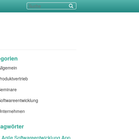
egorien
llgemein
roduktvertrieb
Seminare
oftwareentwicklung
Unternehmen
lagwörter
t
Agile Softwareentwicklung
App