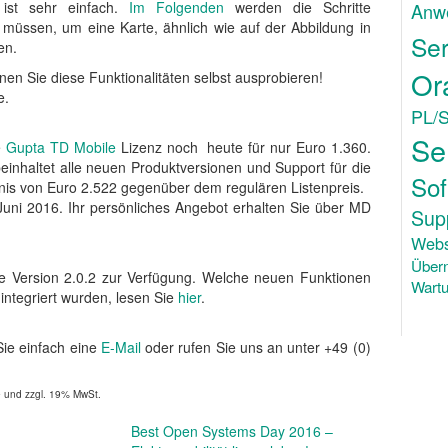
 ist sehr einfach.
Im Folgenden
werden die Schritte
Anw
 müssen, um eine Karte, ähnlich wie auf der Abbildung in
Ser
en.
Or
en Sie diese Funktionalitäten selbst ausprobieren!
e.
PL/
Se
e
Gupta TD Mobile
Lizenz noch heute für nur Euro 1.360.
beinhaltet alle neuen Produktversionen und Support für die
Sof
arnis von Euro 2.522 gegenüber dem regulären Listenpreis.
. Juni 2016. Ihr persönliches Angebot erhalten Sie über MD
Sup
Webs
Über
e Version 2.0.2 zur Verfügung. Welche neuen Funktionen
Wartu
 integriert wurden, lesen Sie
hier
.
Sie einfach eine
E-Mail
oder rufen Sie uns an unter +49 (0)
e und zzgl. 19% MwSt.
Best Open Systems Day 2016 –