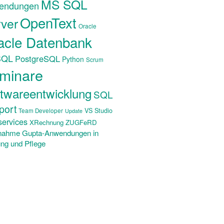
MS SQL
endungen
OpenText
ver
Oracle
acle Datenbank
SQL
PostgreSQL
Python
Scrum
minare
twareentwicklung
SQL
port
VS Studio
Team Developer
Update
ervices
XRechnung ZUGFeRD
nahme Gupta-Anwendungen in
ng und Pflege