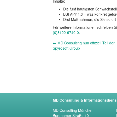
Inhalte:
Die fünf häufigsten Schwachst
BSI APP.4.3 – was konkret gefor
Drei Maßnahmen, die Sie sofor
Für weitere Informationen schreiben S
(0)8122-9740-0
.
Andere
←
MD Consulting nun offiziell Teil der
Nachrichten
Spyrosoft Group
MD Consulting & Informationsdien
MD Consulting München
Berghamer Straße 10