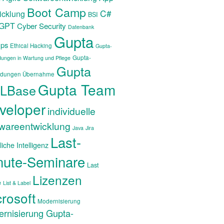
Boot Camp
C#
icklung
BSI
tGPT
Cyber Security
Datenbank
Gupta
ps
Ethical Hacking
Gupta-
Gupta-
ungen in Wartung und Pflege
Gupta
dungen Übernahme
Gupta Team
LBase
veloper
individuelle
twareentwicklung
Java
Jira
Last-
iche Intelligenz
nute-Seminare
Last
Lizenzen
e
List & Label
rosoft
Modernisierung
rnisierung Gupta-