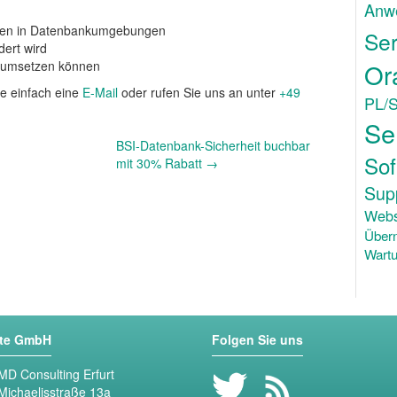
Anw
ellen in Datenbankumgebungen
Ser
dert wird
t umsetzen können
Or
ie einfach eine
E-Mail
oder rufen Sie uns an unter
+49
PL/
Se
BSI-Datenbank-Sicherheit buchbar
Sof
mit 30% Rabatt
→
Sup
Webs
Über
Wartu
ste GmbH
Folgen Sie uns
MD Consulting Erfurt
Michaelisstraße 13a