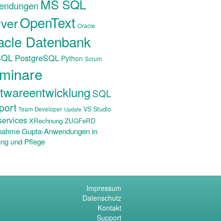
MS SQL
endungen
OpenText
ver
Oracle
acle Datenbank
SQL
PostgreSQL
Python
Scrum
minare
twareentwicklung
SQL
port
VS Studio
Team Developer
Update
ervices
XRechnung ZUGFeRD
nahme Gupta-Anwendungen in
ng und Pflege
Impressum
Datenschutz
Kontakt
Support