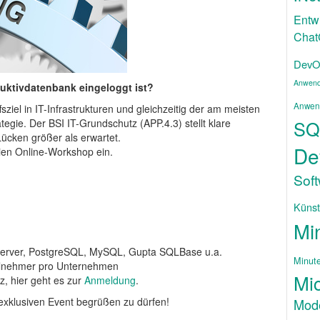
Entw
Cha
DevO
Anwend
duktivdatenbank eingeloggt ist?
Anwen
ziel in IT-Infrastrukturen und gleichzeitig der am meisten
ategie. Der BSI IT-Grundschutz (APP.4.3) stellt klare
SQ
Lücken größer als erwartet.
De
ien Online-Workshop ein.
Sof
Künstl
Mi
QL-Server, PostgreSQL, MySQL, Gupta SQLBase u.a.
Minut
eilnehmer pro Unternehmen
Mic
z, hier geht es zur
Anmeldung
.
 exklusiven Event begrüßen zu dürfen!
Mode