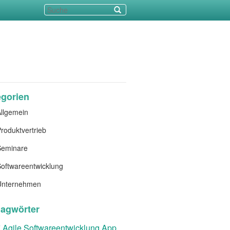
egorien
llgemein
roduktvertrieb
Seminare
oftwareentwicklung
Unternehmen
lagwörter
t
Agile Softwareentwicklung
App