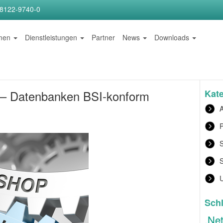
)8122-9740-0
hmen
Dienstleistungen
Partner
News
Downloads
Kat
 – Datenbanken BSI-konform
A
P
S
Sch
.Ne