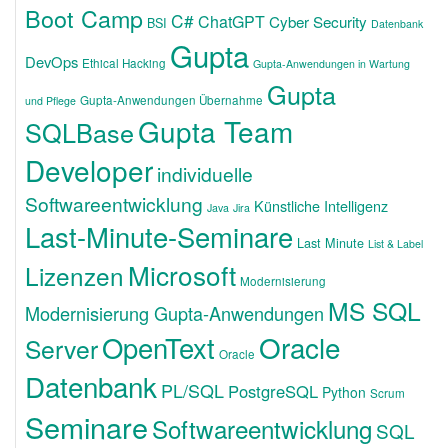
Boot Camp
C#
ChatGPT
Cyber Security
BSI
Datenbank
Gupta
DevOps
Ethical Hacking
Gupta-Anwendungen in Wartung
Gupta
Gupta-Anwendungen Übernahme
und Pflege
Gupta Team
SQLBase
Developer
individuelle
Softwareentwicklung
Künstliche Intelligenz
Java
Jira
Last-Minute-Seminare
Last Minute
List & Label
Microsoft
Lizenzen
Modernisierung
MS SQL
Modernisierung Gupta-Anwendungen
OpenText
Oracle
Server
Oracle
Datenbank
PL/SQL
PostgreSQL
Python
Scrum
Seminare
Softwareentwicklung
SQL