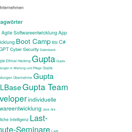
Unternehmen
lagwörter
t
Agile Softwareentwicklung
App
Boot Camp
C#
icklung
BSI
tGPT
Cyber Security
Datenbank
Gupta
ps
Ethical Hacking
Gupta-
Gupta-
ungen in Wartung und Pflege
Gupta
dungen Übernahme
Gupta Team
LBase
veloper
individuelle
twareentwicklung
Java
Jira
Last-
iche Intelligenz
nute-Seminare
Last