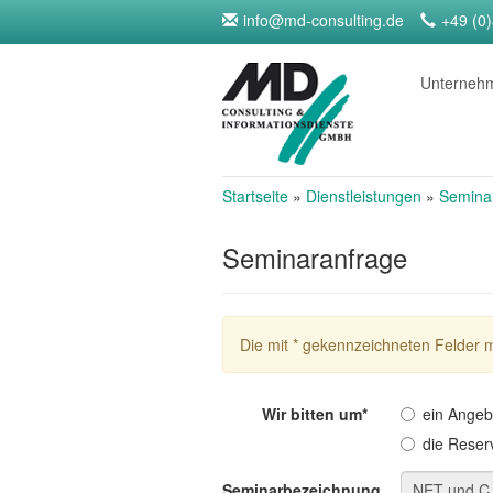
info@md-consulting.de
+49 (0
Unterne
Startseite
»
Dienstleistungen
»
Semina
Seminaranfrage
Die mit * gekennzeichneten Felder 
Wir bitten um*
ein Angeb
die Reser
Seminarbezeichnung