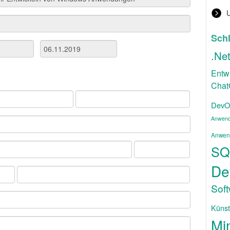
Sch
.Ne
Entw
Cha
DevO
Anwend
Anwen
SQ
De
Sof
Künstl
Mi