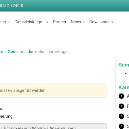
)8122-9740-0
hmen
Dienstleistungen
Partner
News
Downloads
re
»
Seminarfinder
»
Seminaranfrage
Semi
Kat
müssen ausgefüllt werden!
A
P
ot
vierung
S