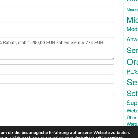
Minut
Mic
Mode
Anw
Ser
Or
PL/
Se
Sof
Sup
Webs
Über
Wartu
um dir die bestmögliche Erfahrung auf unserer Website zu bieten.