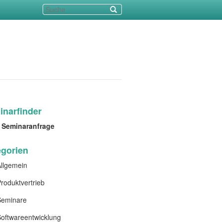
narfinder
Seminaranfrage
egorien
llgemein
roduktvertrieb
Seminare
oftwareentwicklung