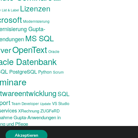
Lizenzen
e
List & Label
rosoft
Modernisierung
rnisierung Gupta-
MS SQL
endungen
OpenText
ver
Oracle
acle Datenbank
SQL
PostgreSQL
Python
Scrum
minare
twareentwicklung
SQL
port
VS Studio
Team Developer
Update
ervices
XRechnung ZUGFeRD
nahme Gupta-Anwendungen in
ng und Pflege
Akzeptieren